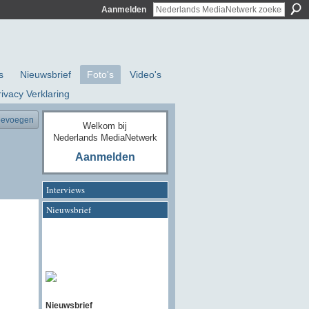
Aanmelden
s
Nieuwsbrief
Foto's
Video's
rivacy Verklaring
oevoegen
Welkom bij
Nederlands MediaNetwerk
Aanmelden
Interviews
Nieuwsbrief
Nieuwsbrief