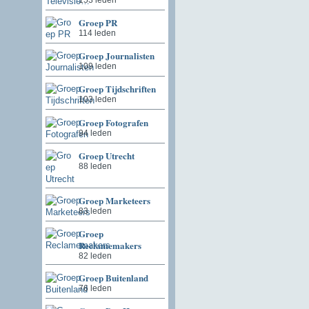
Groep PR
114 leden
Groep Journalisten
109 leden
Groep Tijdschriften
103 leden
Groep Fotografen
94 leden
Groep Utrecht
88 leden
Groep Marketeers
83 leden
Groep
Reclamemakers
82 leden
Groep Buitenland
76 leden