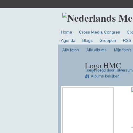
Home
Cross Media Congres
Cr
Agenda
Blogs
Groepen
RSS
Alle foto's
Alle albums
Mijn foto's
Logo HMC
Toegevoegd door
Hilversu
Albums bekijken