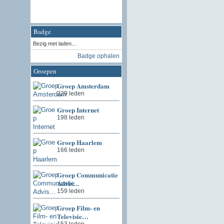
Badge
Bezig met laden...
Badge ophalen
Groepen
Groep Amsterdam
229 leden
Groep Internet
198 leden
Groep Haarlem
166 leden
Groep Communicatie
Advis…
159 leden
Groep Film- en
Televisie…
153 leden