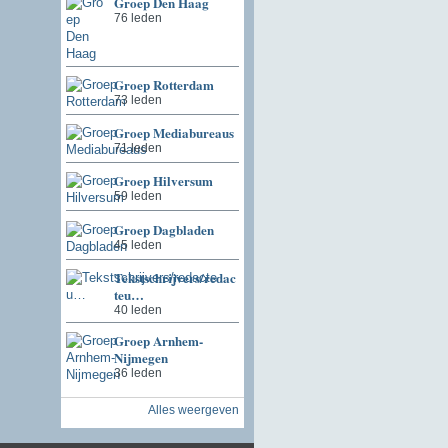
Groep Den Haag
76 leden
Groep Rotterdam
73 leden
Groep Mediabureaus
71 leden
Groep Hilversum
59 leden
Groep Dagbladen
45 leden
Tekstschrijvers/redac
teu…
40 leden
Groep Arnhem-
Nijmegen
36 leden
Alles weergeven