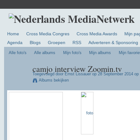
Home
Cross Media Congres
Cross Media Awards
Mijn pa
Agenda
Blogs
Groepen
RSS
Adverteren & Sponsoring
Alle foto's
Alle albums
Mijn foto's
Mijn albums
Mijn favorie
camjo interview Zoomin.tv
Toegevoegd door
Ernst Lissauer
op 28 September 2014 op 
Albums bekijken