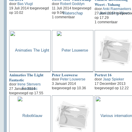
Weert - Yuhang
door
Bas Vlugt
door
Robert Goddyn
19 Juli 2014 toegevoegd
11 Juli 2014 toegevoegd
door
Anki Raemaekers
op 10.02
op 9.04
27 Juni 2014 toegevoe
1 commentaar
op 17.29
1 commentaar
Animaties The Light
Peter Louwerse
Portret 16
Fantastic
door
Peter Louwerse
door
Jaap Spieker
3 Januari 2014
17 December 2013
door
Irene Stenvers
toegevoegd op 10.36
toegevoegd op 12.22
27 Januari 2014
toegevoegd op 17.55