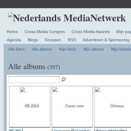
Home
Cross Media Congres
Cross Media Awards
Mijn pa
Agenda
Blogs
Groepen
RSS
Adverteren & Sponsoring
Alle foto's
Alle albums
Mijn foto's
Mijn albums
Mijn favorie
Alle albums
(357)
8B-2014
Cover voor Waterschap
Chinese uitwisseling