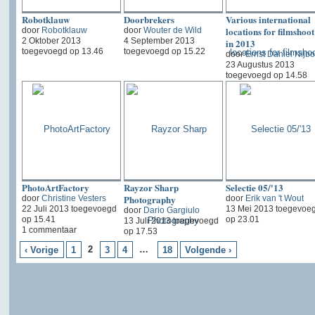
Robotklauw
Doorbrekers
Various international
locations for filmshoot
door
Robotklauw
door
Wouter de Wild
2 Oktober 2013
4 September 2013
in 2013
toegevoegd op 13.46
toegevoegd op 15.22
door
Ernst Daniel Nijbo
23 Augustus 2013
toegevoegd op 14.58
PhotoArtFactory
Rayzor Sharp
Selectie 05/'13
Photography
door
Christine Vesters
door
Erik van 't Wout
22 Juli 2013 toegevoegd
13 Mei 2013 toegevoe
door
Dario Gargiulo
op 15.41
op 23.01
13 Juli 2013 toegevoegd
1 commentaar
op 17.53
2
…
‹ Vorige
1
3
4
18
Volgende ›