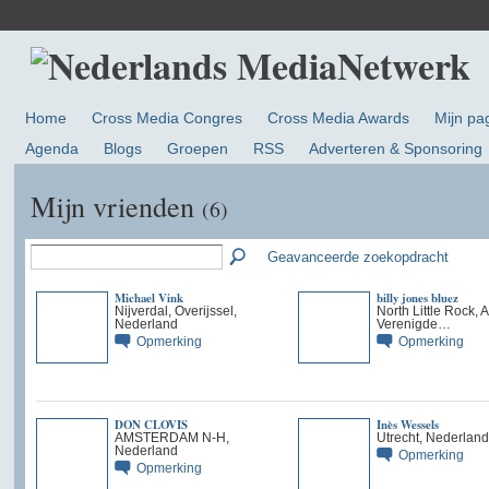
Home
Cross Media Congres
Cross Media Awards
Mijn pa
Agenda
Blogs
Groepen
RSS
Adverteren & Sponsoring
Mijn vrienden
(6)
Geavanceerde zoekopdracht
Michael Vink
billy jones bluez
Nijverdal, Overijssel,
North Little Rock, 
Nederland
Verenigde…
Opmerking
Opmerking
DON CLOVIS
Inès Wessels
AMSTERDAM N-H,
Utrecht, Nederland
Nederland
Opmerking
Opmerking