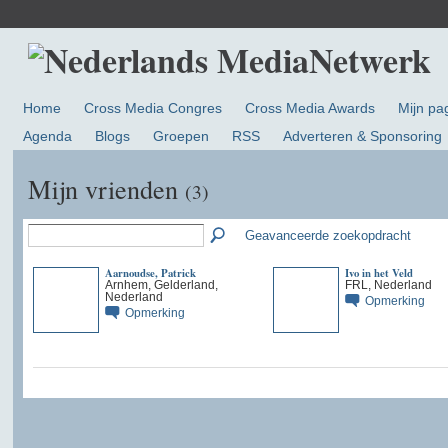
Home
Cross Media Congres
Cross Media Awards
Mijn pa
Agenda
Blogs
Groepen
RSS
Adverteren & Sponsoring
Mijn vrienden
(3)
Geavanceerde zoekopdracht
Aarnoudse, Patrick
Ivo in het Veld
Arnhem, Gelderland,
FRL, Nederland
Nederland
Opmerking
Opmerking