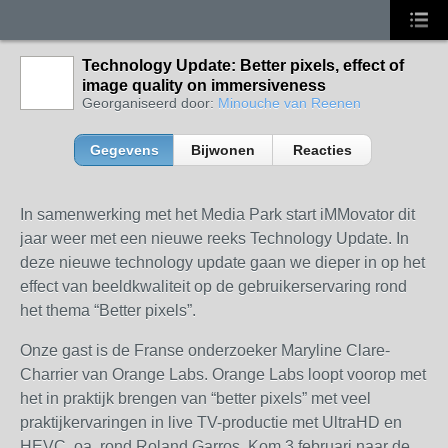
Technology Update: Better pixels, effect of
image quality on immersiveness
Georganiseerd door:
Minouche van Reenen
Gegevens
Bijwonen
Reacties
In samenwerking met het Media Park start iMMovator dit
jaar weer met een nieuwe reeks Technology Update. In
deze nieuwe technology update gaan we dieper in op het
effect van beeldkwaliteit op de gebruikerservaring rond
het thema “Better pixels”.
Onze gast is de Franse onderzoeker Maryline Clare-
Charrier van Orange Labs. Orange Labs loopt voorop met
het in praktijk brengen van “better pixels” met veel
praktijkervaringen in live TV-productie met UltraHD en
HEVC, oa. rond Roland Garros. Kom 3 februari naar de