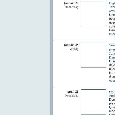
Januari 20
Dig
Donderdag
Janu
www.
Unfr
over
gez
spre
Geor
inte
Januari 28
Waa
Vrijdag
com
Janu
Dan
In 
de 
bije
inno
Geor
eve
April 21
Onl
Donderdag
Apri
Dond
plaa
Quar
medi
Geo