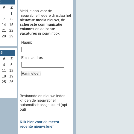
6
V
Z
Meld je aan voor de
1
nieuwsbrief! Iedere dinsdag het
7
8
nieuwste media nieuws
, de
scherpste communicatie
14
15
columns
en de
beste
21
22
vacatures
in jouw inbox
28
29
Naam:
26
Email addres:
V
Z
4
5
11
12
18
19
25
26
Bestaande en nieuwe leden
krijgen de nieuwsbrief
automatisch toegestuurd (opt-
out)
Klik hier voor de meest
recente nieuwsbrief