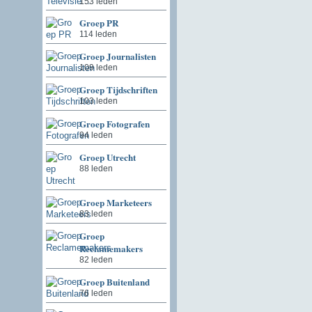
153 leden
Groep PR
114 leden
Groep Journalisten
109 leden
Groep Tijdschriften
103 leden
Groep Fotografen
94 leden
Groep Utrecht
88 leden
Groep Marketeers
83 leden
Groep
Reclamemakers
82 leden
Groep Buitenland
76 leden