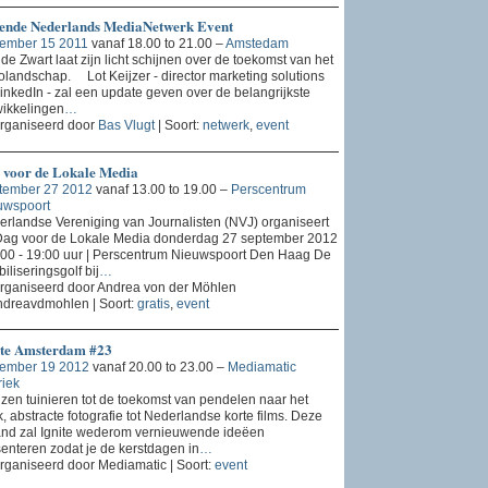
ende Nederlands MediaNetwerk Event
ember 15 2011
vanaf 18.00 to 21.00 –
Amstedam
 de Zwart laat zijn licht schijnen over de toekomst van het
olandschap. Lot Keijzer - director marketing solutions
LinkedIn - zal een update geven over de belangrijkste
ikkelingen
…
rganiseerd door
Bas Vlugt
| Soort:
netwerk
,
event
 voor de Lokale Media
tember 27 2012
vanaf 13.00 to 19.00 –
Perscentrum
uwspoort
rlandse Vereniging van Journalisten (NVJ) organiseert
Dag voor de Lokale Media donderdag 27 september 2012
:00 - 19:00 uur | Perscentrum Nieuwspoort Den Haag De
ibiliseringsgolf bij
…
rganiseerd door Andrea von der Möhlen
dreavdmohlen | Soort:
gratis
,
event
ite Amsterdam #23
ember 19 2012
vanaf 20.00 to 23.00 –
Mediamatic
iek
zen tuinieren tot de toekomst van pendelen naar het
, abstracte fotografie tot Nederlandse korte films. Deze
nd zal Ignite wederom vernieuwende ideëen
enteren zodat je de kerstdagen in
…
ganiseerd door Mediamatic | Soort:
event