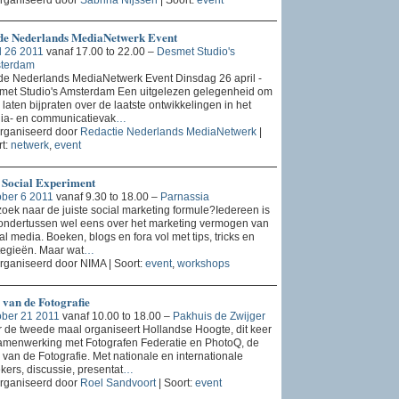
de Nederlands MediaNetwerk Event
l 26 2011
vanaf 17.00 to 22.00 –
Desmet Studio's
terdam
e Nederlands MediaNetwerk Event Dinsdag 26 april -
met Studio's Amsterdam Een uitgelezen gelegenheid om
e laten bijpraten over de laatste ontwikkelingen in het
ia- en communicatievak
…
rganiseerd door
Redactie Nederlands MediaNetwerk
|
t:
netwerk
,
event
 Social Experiment
ober 6 2011
vanaf 9.30 to 18.00 –
Parnassia
oek naar de juiste social marketing formule?Iedereen is
ondertussen wel eens over het marketing vermogen van
al media. Boeken, blogs en fora vol met tips, tricks en
tegieën. Maar wat
…
ganiseerd door NIMA | Soort:
event
,
workshops
 van de Fotografie
ober 21 2011
vanaf 10.00 to 18.00 –
Pakhuis de Zwijger
 de tweede maal organiseert Hollandse Hoogte, dit keer
amenwerking met Fotografen Federatie en PhotoQ, de
van de Fotografie. Met nationale en internationale
kers, discussie, presentat
…
rganiseerd door
Roel Sandvoort
| Soort:
event