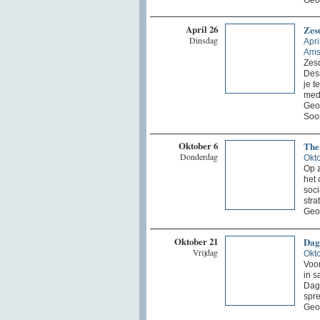
April 26
Zes
Dinsdag
Apri
Ams
Zesd
Des
je t
med
Geo
Soor
Oktober 6
The
Donderdag
Okt
Op z
het 
soci
stra
Geor
Oktober 21
Dag
Vrijdag
Okt
Voor
in s
Dag 
spre
Geo