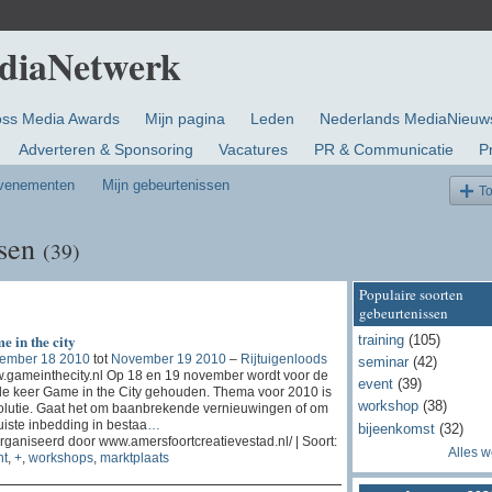
oss Media Awards
Mijn pagina
Leden
Nederlands MediaNieuw
Adverteren & Sponsoring
Vacatures
PR & Communicatie
P
evenementen
Mijn gebeurtenissen
T
ssen
(39)
Populaire soorten
gebeurtenissen
 in the city
training
(105)
ember 18 2010
tot
November 19 2010
–
Rijtuigenloods
seminar
(42)
gameinthecity.nl Op 18 en 19 november wordt voor de
event
(39)
e keer Game in the City gehouden. Thema voor 2010 is
workshop
(38)
olutie. Gaat het om baanbrekende vernieuwingen of om
uiste inbedding in bestaa
…
bijeenkomst
(32)
ganiseerd door www.amersfoortcreatievestad.nl/ | Soort:
Alles 
nt
,
+
,
workshops
,
marktplaats