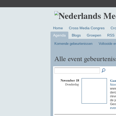
Home
Cross Media Congres
Cr
Agenda
Blogs
Groepen
RSS
Komende gebeurtenissen
Voltooide 
Alle event gebeurteni
November 18
Game
Donderdag
Nov
www.
derd
r/ev
de j
Geor
eve