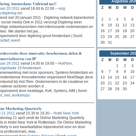
Augustus
202
ikring Amsterdam: Unfriend me!!
Z
M
D
W
D
ari 20 2011
vanaf 18.00 to 22.00 –
volg
digikring.net
iend me! 20 januari 2011 - Digikring netwerk bijeenkomst
2
3
4
5
6
 social media Ook in 2011 verzorgt Digikring weer
9
10
11
12
13
ellige netwerkavonden met interessante onderwerpen en
16
17
18
19
20
ken. We starten het jaa
…
ganiseerd door digikring groot Amsterdam | Soort:
23
24
25
26
27
ractief
,
event
30
31
rdecreatie door innovatie: beschermen, delen &
September
20
mercialiseren van IP
Z
M
D
W
D
ari 28 2011
vanaf 14.00 to 19.00 –
HotITem,
1
2
3
zigerkade 19 Amsterdam
6
7
8
9
10
samenwerking met onze sponsors, Syntens Amsterdam en
Amsterdamse Innovatiemotor organiseert NextStage deze
13
14
15
16
17
enkomst bij Hot ITem. Ondernemers in de creatieve en
20
21
22
23
24
vatieve sectoren worden d
…
27
28
29
30
ganiseerd door nextstage, KvK, Syntens, AIM | Soort:
nt
,
met
,
workshops
ine Marketing Quarterly
l 21 2011
vanaf 15.30 to 19.30 –
Hotel New York
erdag 21 april vindt de Online Marketing Quarterly
ts in Hotel New York te Rotterdam. De Online Marketing
terly is een kwartaallijkse bijeenkomst voor en door
a professionals, waa
…
rganiseerd door
Sabrina Nijssen
| Soort:
event