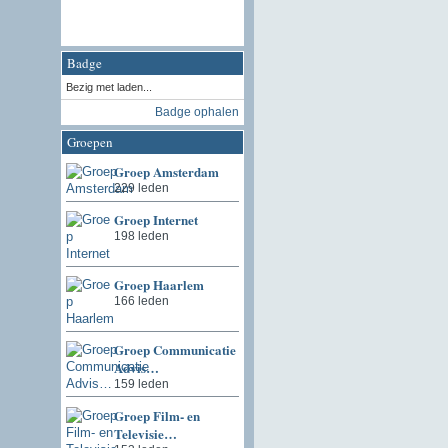
Badge
Bezig met laden...
Badge ophalen
Groepen
Groep Amsterdam
229 leden
Groep Internet
198 leden
Groep Haarlem
166 leden
Groep Communicatie
Advis…
159 leden
Groep Film- en
Televisie…