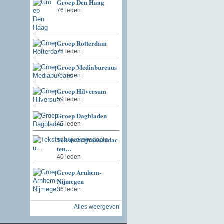
Groep Den Haag
76 leden
Groep Rotterdam
73 leden
Groep Mediabureaus
71 leden
Groep Hilversum
59 leden
Groep Dagbladen
45 leden
Tekstschrijvers/redac
teu…
40 leden
Groep Arnhem-
Nijmegen
36 leden
Alles weergeven