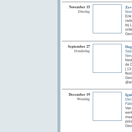
November 15
Zev
Dinsdag
Nov
Erik
radi
bij 
ontw
Geo
September 27
Dag
Donderdag
Sep
Nie
Nede
de 
| 13
flex
Geo
@an
December 19
Ign
Woendag
Dec
Fabr
Van 
werk
maa
pres
Geor