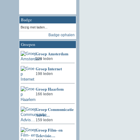
Badge
Bezig met laden...
Badge ophalen
Groepen
Groep Amsterdam
229 leden
Groep Internet
198 leden
Groep Haarlem
166 leden
Groep Communicatie
Advis…
159 leden
Groep Film- en
Televisie…