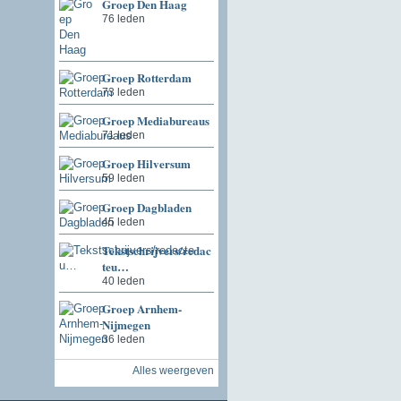
Groep Den Haag
76 leden
Groep Rotterdam
73 leden
Groep Mediabureaus
71 leden
Groep Hilversum
59 leden
Groep Dagbladen
45 leden
Tekstschrijvers/redac
teu…
40 leden
Groep Arnhem-
Nijmegen
36 leden
Alles weergeven