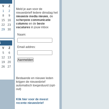
V
Z
Meld je aan voor de
1
2
nieuwsbrief! Iedere dinsdag het
8
9
nieuwste media nieuws
, de
scherpste communicatie
15
16
columns
en de
beste
22
23
vacatures
in jouw inbox
29
30
Naam:
1
Email addres:
V
Z
5
6
12
13
19
20
26
27
Bestaande en nieuwe leden
krijgen de nieuwsbrief
automatisch toegestuurd (opt-
out)
Klik hier voor de meest
recente nieuwsbrief