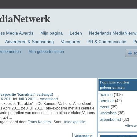
oss Media Awards
Mijn pagina
Leden
Nederlands MediaNieuw
Adverteren & Sponsoring
Vacatures
PR & Communicatie
P
evenementen
Mijn gebeurtenissen
T
Populaire soorten
gebeurtenissen
expositie 'Karakter' verlengd!
training
(105)
 6 2011
tot
Juli 3 2011
–
Amersfoort
seminar
(42)
-expositie 'Karakter' in De Kamers, Vathorst, Amersfoort
event
(39)
1 April 2011 tot 3 juli 2011 Foto-expositie met als centrale
serie portretten van mensen uit een bijna verlaten Vlaams
workshop
(38)
. Zie
…
bijeenkomst
(32)
rganiseerd door
Frans Kanters
| Soort:
fotoexpositie
Alles 
Volgende >