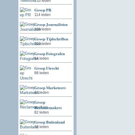
153 leden
Groep PR
114 leden
Groep Journalisten
109 leden
Groep Tijdschriften
103 leden
Groep Fotografen
94 leden
Groep Utrecht
88 leden
Groep Marketeers
83 leden
Groep
Reclamemakers
82 leden
Groep Buitenland
76 leden