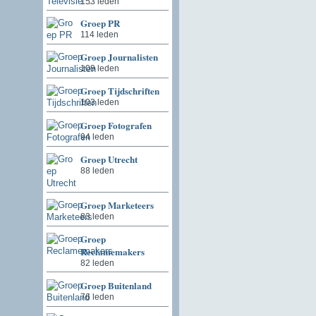
153 leden
Groep PR
114 leden
Groep Journalisten
109 leden
Groep Tijdschriften
103 leden
Groep Fotografen
94 leden
Groep Utrecht
88 leden
Groep Marketeers
83 leden
Groep
Reclamemakers
82 leden
Groep Buitenland
76 leden