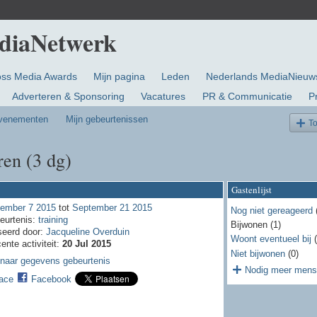
oss Media Awards
Mijn pagina
Leden
Nederlands MediaNieuw
Adverteren & Sponsoring
Vacatures
PR & Communicatie
P
evenementen
Mijn gebeurtenissen
T
en (3 dg)
Gastenlijst
ember 7 2015
tot
September 21 2015
Nog niet gereageerd
(
eurtenis:
training
Bijwonen (1)
seerd door:
Jacqueline Overduin
Woont eventueel bij
(
ente activiteit:
20 Jul 2015
Niet bijwonen
(0)
 naar gegevens gebeurtenis
Nodig meer mense
ace
Facebook