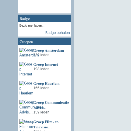
Badge
Bezig met laden...
Badge ophalen
Groepen
Groep Amsterdam
229 leden
Groep Internet
198 leden
Groep Haarlem
166 leden
Groep Communicatie
Advis…
159 leden
Groep Film- en
Televisie…