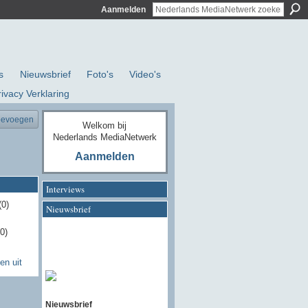
Aanmelden
s
Nieuwsbrief
Foto's
Video's
rivacy Verklaring
oevoegen
Welkom bij
Nederlands MediaNetwerk
Aanmelden
Interviews
0)
Nieuwsbrief
0)
n uit
Nieuwsbrief