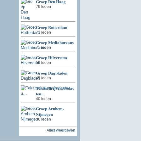
Groep Den Haag
76 leden
Groep Rotterdam
73 leden
Groep Mediabureaus
71 leden
Groep Hilversum
59 leden
Groep Dagbladen
45 leden
Tekstschrijvers/redac
teu…
40 leden
Groep Arnhem-
Nijmegen
36 leden
Alles weergeven