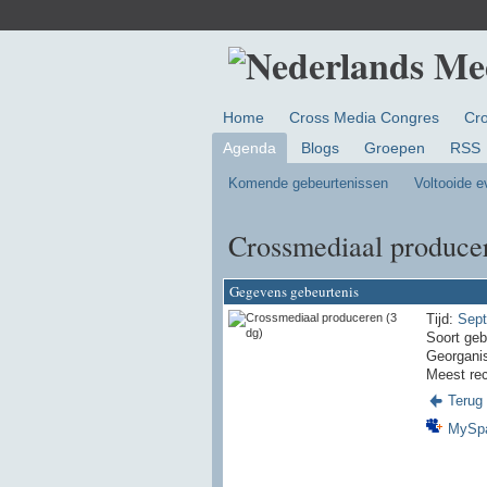
Home
Cross Media Congres
Cr
Agenda
Blogs
Groepen
RSS
Komende gebeurtenissen
Voltooide 
Crossmediaal producer
Gegevens gebeurtenis
Tijd:
Sept
Soort geb
Georgani
Meest rec
Terug
MySp