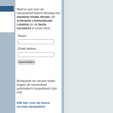
Meld je aan voor de
nieuwsbrief! Iedere dinsdag het
nieuwste media nieuws
, de
scherpste communicatie
columns
en de
beste
vacatures
in jouw inbox
Naam:
Email addres:
Bestaande en nieuwe leden
krijgen de nieuwsbrief
automatisch toegestuurd (opt-
out)
Klik hier voor de meest
recente nieuwsbrief