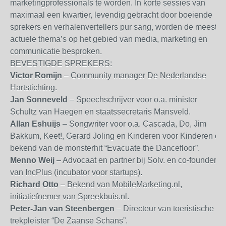
marketingprofessionals te worden. In korte sessies van
maximaal een kwartier, levendig gebracht door boeiende
sprekers en verhalenvertellers pur sang, worden de meest
actuele thema’s op het gebied van media, marketing en
communicatie besproken.
BEVESTIGDE SPREKERS:
Victor Romijn
– Community manager De Nederlandse
Hartstichting.
Jan Sonneveld
– Speechschrijver voor o.a. minister
Schultz van Haegen en staatssecretaris Mansveld.
Allan Eshuijs
– Songwriter voor o.a. Cascada, Do, Jim
Bakkum, Keet!, Gerard Joling en Kinderen voor Kinderen en
bekend van de monsterhit “Evacuate the Dancefloor”.
Menno Weij
– Advocaat en partner bij Solv. en co-founder
van IncPlus (incubator voor startups).
Richard Otto
– Bekend van MobileMarketing.nl,
initiatiefnemer van Spreekbuis.nl.
Peter-Jan van Steenbergen
– Directeur van toeristische
trekpleister “De Zaanse Schans”.