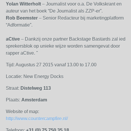
Yolan Witterholt
– Journalist voor o.a. De Volkskrant en
auteur van het boek “De Journalist als ZZP-er”.
Rob Beemster
– Senior Redacteur bij marketingplatform
“Adformatie”.
aCtive
– Dankzij onze partner Backstage Bastards zal ieder
sprekersblok op unieke wijze worden samengevat door
rapper aCtive. "
Tijd: Augustus 27 2015 vanaf 13.00 to 17.00
Locatie: New Energy Docks
Straat:
Distelweg 113
Plaats:
Amsterdam
Website of map:
http://www.countercampfire.nl/
Telefoon:
+31 (0) 75 750 35 18